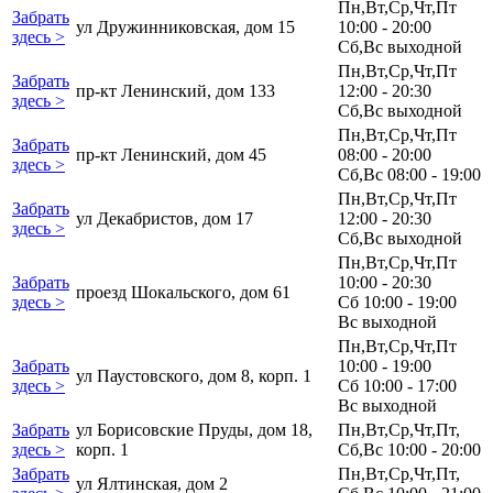
Пн,Вт,Ср,Чт,Пт
Забрать
ул Дружинниковская, дом 15
10:00 - 20:00
здесь >
Сб,Вс выходной
Пн,Вт,Ср,Чт,Пт
Забрать
пр-кт Ленинский, дом 133
12:00 - 20:30
здесь >
Сб,Вс выходной
Пн,Вт,Ср,Чт,Пт
Забрать
пр-кт Ленинский, дом 45
08:00 - 20:00
здесь >
Сб,Вс 08:00 - 19:00
Пн,Вт,Ср,Чт,Пт
Забрать
ул Декабристов, дом 17
12:00 - 20:30
здесь >
Сб,Вс выходной
Пн,Вт,Ср,Чт,Пт
Забрать
10:00 - 20:30
проезд Шокальского, дом 61
здесь >
Сб 10:00 - 19:00
Вс выходной
Пн,Вт,Ср,Чт,Пт
Забрать
10:00 - 19:00
ул Паустовского, дом 8, корп. 1
здесь >
Сб 10:00 - 17:00
Вс выходной
Забрать
ул Борисовские Пруды, дом 18,
Пн,Вт,Ср,Чт,Пт,
здесь >
корп. 1
Сб,Вс 10:00 - 20:00
Забрать
Пн,Вт,Ср,Чт,Пт,
ул Ялтинская, дом 2