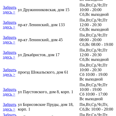
Пн,Вт,Ср,Чт,Пт
Забрать
ул Дружинниковская, дом 15
10:00 - 20:00
здесь >
Сб,Вс выходной
Пн,Вт,Ср,Чт,Пт
Забрать
пр-кт Ленинский, дом 133
12:00 - 20:30
здесь >
Сб,Вс выходной
Пн,Вт,Ср,Чт,Пт
Забрать
пр-кт Ленинский, дом 45
08:00 - 20:00
здесь >
Сб,Вс 08:00 - 19:00
Пн,Вт,Ср,Чт,Пт
Забрать
ул Декабристов, дом 17
12:00 - 20:30
здесь >
Сб,Вс выходной
Пн,Вт,Ср,Чт,Пт
Забрать
10:00 - 20:30
проезд Шокальского, дом 61
здесь >
Сб 10:00 - 19:00
Вс выходной
Пн,Вт,Ср,Чт,Пт
Забрать
10:00 - 19:00
ул Паустовского, дом 8, корп. 1
здесь >
Сб 10:00 - 17:00
Вс выходной
Забрать
ул Борисовские Пруды, дом 18,
Пн,Вт,Ср,Чт,Пт,
здесь >
корп. 1
Сб,Вс 10:00 - 20:00
Забрать
Пн,Вт,Ср,Чт,Пт,