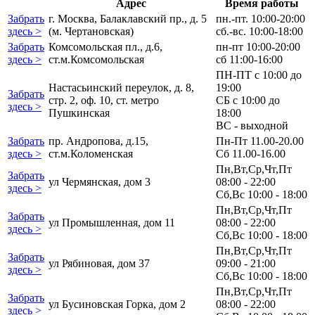
Адрес
Время работы
Забрать
г. Москва, Балаклавский пр., д. 5
пн.-пт. 10:00-20:00
здесь >
(м. Чертановская)
сб.-вс. 10:00-18:00
Забрать
Комсомольская пл., д.6,
пн-пт 10:00-20:00
здесь >
ст.м.Комсомольская
сб 11:00-16:00
ПН-ПТ с 10:00 до
Настасьинский переулок, д. 8,
19:00
Забрать
стр. 2, оф. 10, ст. метро
СБ с 10:00 до
здесь >
Пушкинская
18:00
ВС - выходной
Забрать
пр. Андропова, д.15,
Пн-Пт 11.00-20.00
здесь >
ст.м.Коломенская
Сб 11.00-16.00
Пн,Вт,Ср,Чт,Пт
Забрать
ул Чермянская, дом 3
08:00 - 22:00
здесь >
Сб,Вс 10:00 - 18:00
Пн,Вт,Ср,Чт,Пт
Забрать
ул Промышленная, дом 11
08:00 - 22:00
здесь >
Сб,Вс 10:00 - 18:00
Пн,Вт,Ср,Чт,Пт
Забрать
ул Рябиновая, дом 37
09:00 - 21:00
здесь >
Сб,Вс 10:00 - 18:00
Пн,Вт,Ср,Чт,Пт
Забрать
ул Бусиновская Горка, дом 2
08:00 - 22:00
здесь >