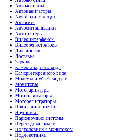
Автоантенны
Автонавигаторы
АвтоРадиостанции
Автосвет
Автосигнализации
Алкотестеры
Видеоинтерфейсы
Видеорегистраторы
Диагностика
Доставка
Зеркала
Камеры заднего вида
Камеры переднего вида
Модемы и WI-FI модули
Мониторы
Мотогарнитуры
Мотонавигаторы
Моторегистраторы
Навигационное ПО
Наушники
Парковочные системы
Переходные рамки
Подголовник с монитором
Подлокотники