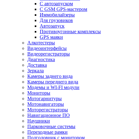
С автозапуском
С GSM GPS-мастером
Иммобилайзеры
Для грузовиков
Автозапуск
Противоугонные комплексы
GPS маяки
Алкотестеры
Видеоинтерфейсы
Видеорегистраторы
Диагностика
Доставка
Зеркала
Камеры заднего вида
Камеры переднего вида
Модемы и WI-FI модули
Мониторы
Мотогарнитуры
Мотонавигаторы
Моторегистраторы
Навигационное ПО
Наушники
Парковочные системы
Переходные рамки
Подголовник с монитором