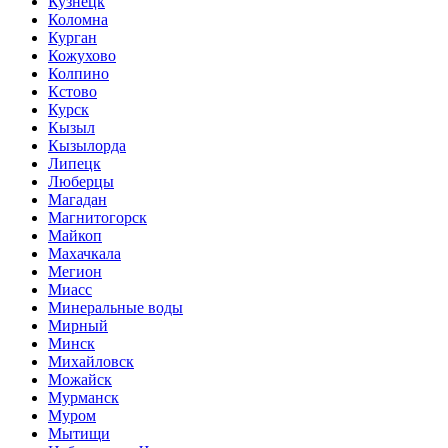
Кузнецк
Коломна
Курган
Кожухово
Колпино
Кстово
Курск
Кызыл
Кызылорда
Липецк
Люберцы
Магадан
Магнитогорск
Майкоп
Махачкала
Мегион
Миасс
Минеральные воды
Мирный
Минск
Михайловск
Можайск
Мурманск
Муром
Мытищи