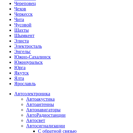
Череповец
Чехов
Черкесск
Чита
Чусовой
Шахты
Шымкент
Элиста
Электросталь
Энгельс
Южно-Сахалинск
Южноуральск
Юрга
Якутск
Ялта
Ярославль
Автоэлектроника
Автоакустика
Автоантенны
Автонавигаторы
АвтоРадиостанции
Автосвет
Автосигнализации
С обратной связью