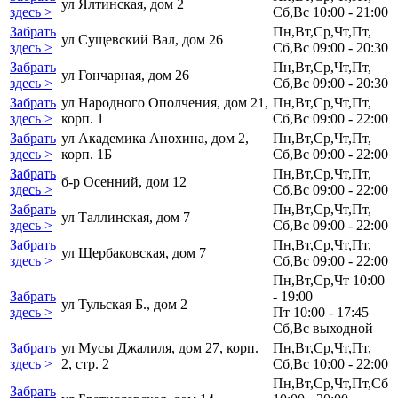
ул Ялтинская, дом 2
здесь >
Сб,Вс 10:00 - 21:00
Забрать
Пн,Вт,Ср,Чт,Пт,
ул Сущевский Вал, дом 26
здесь >
Сб,Вс 09:00 - 20:30
Забрать
Пн,Вт,Ср,Чт,Пт,
ул Гончарная, дом 26
здесь >
Сб,Вс 09:00 - 20:30
Забрать
ул Народного Ополчения, дом 21,
Пн,Вт,Ср,Чт,Пт,
здесь >
корп. 1
Сб,Вс 09:00 - 22:00
Забрать
ул Академика Анохина, дом 2,
Пн,Вт,Ср,Чт,Пт,
здесь >
корп. 1Б
Сб,Вс 09:00 - 22:00
Забрать
Пн,Вт,Ср,Чт,Пт,
б-р Осенний, дом 12
здесь >
Сб,Вс 09:00 - 22:00
Забрать
Пн,Вт,Ср,Чт,Пт,
ул Таллинская, дом 7
здесь >
Сб,Вс 09:00 - 22:00
Забрать
Пн,Вт,Ср,Чт,Пт,
ул Щербаковская, дом 7
здесь >
Сб,Вс 09:00 - 22:00
Пн,Вт,Ср,Чт 10:00
Забрать
- 19:00
ул Тульская Б., дом 2
здесь >
Пт 10:00 - 17:45
Сб,Вс выходной
Забрать
ул Мусы Джалиля, дом 27, корп.
Пн,Вт,Ср,Чт,Пт,
здесь >
2, стр. 2
Сб,Вс 10:00 - 22:00
Пн,Вт,Ср,Чт,Пт,Сб
Забрать