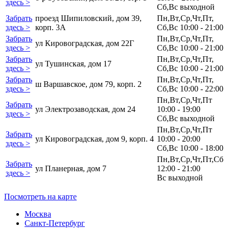
здесь >
Сб,Вс выходной
Забрать
проезд Шипиловский, дом 39,
Пн,Вт,Ср,Чт,Пт,
здесь >
корп. 3А
Сб,Вс 10:00 - 21:00
Забрать
Пн,Вт,Ср,Чт,Пт,
ул Кировоградская, дом 22Г
здесь >
Сб,Вс 10:00 - 21:00
Забрать
Пн,Вт,Ср,Чт,Пт,
ул Тушинская, дом 17
здесь >
Сб,Вс 10:00 - 21:00
Забрать
Пн,Вт,Ср,Чт,Пт,
ш Варшавское, дом 79, корп. 2
здесь >
Сб,Вс 10:00 - 22:00
Пн,Вт,Ср,Чт,Пт
Забрать
ул Электрозаводская, дом 24
10:00 - 19:00
здесь >
Сб,Вс выходной
Пн,Вт,Ср,Чт,Пт
Забрать
ул Кировоградская, дом 9, корп. 4
10:00 - 20:00
здесь >
Сб,Вс 10:00 - 18:00
Пн,Вт,Ср,Чт,Пт,Сб
Забрать
ул Планерная, дом 7
12:00 - 21:00
здесь >
Вс выходной
Посмотреть на карте
Москва
Санкт-Петербург