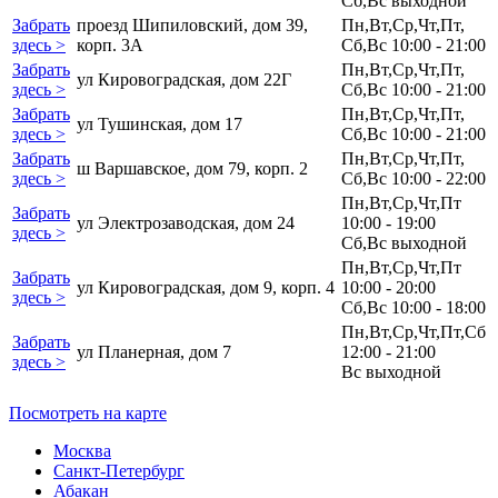
Сб,Вс выходной
Забрать
проезд Шипиловский, дом 39,
Пн,Вт,Ср,Чт,Пт,
здесь >
корп. 3А
Сб,Вс 10:00 - 21:00
Забрать
Пн,Вт,Ср,Чт,Пт,
ул Кировоградская, дом 22Г
здесь >
Сб,Вс 10:00 - 21:00
Забрать
Пн,Вт,Ср,Чт,Пт,
ул Тушинская, дом 17
здесь >
Сб,Вс 10:00 - 21:00
Забрать
Пн,Вт,Ср,Чт,Пт,
ш Варшавское, дом 79, корп. 2
здесь >
Сб,Вс 10:00 - 22:00
Пн,Вт,Ср,Чт,Пт
Забрать
ул Электрозаводская, дом 24
10:00 - 19:00
здесь >
Сб,Вс выходной
Пн,Вт,Ср,Чт,Пт
Забрать
ул Кировоградская, дом 9, корп. 4
10:00 - 20:00
здесь >
Сб,Вс 10:00 - 18:00
Пн,Вт,Ср,Чт,Пт,Сб
Забрать
ул Планерная, дом 7
12:00 - 21:00
здесь >
Вс выходной
Посмотреть на карте
Москва
Санкт-Петербург
Абакан