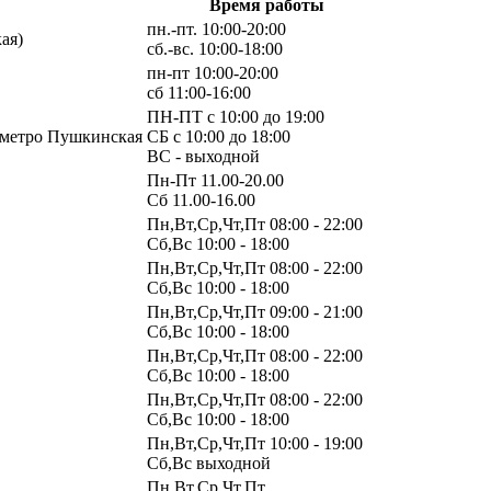
Время работы
пн.-пт. 10:00-20:00
кая)
сб.-вс. 10:00-18:00
пн-пт 10:00-20:00
сб 11:00-16:00
ПН-ПТ с 10:00 до 19:00
т. метро Пушкинская
СБ с 10:00 до 18:00
ВС - выходной
Пн-Пт 11.00-20.00
Сб 11.00-16.00
Пн,Вт,Ср,Чт,Пт 08:00 - 22:00
Сб,Вс 10:00 - 18:00
Пн,Вт,Ср,Чт,Пт 08:00 - 22:00
Сб,Вс 10:00 - 18:00
Пн,Вт,Ср,Чт,Пт 09:00 - 21:00
Сб,Вс 10:00 - 18:00
Пн,Вт,Ср,Чт,Пт 08:00 - 22:00
Сб,Вс 10:00 - 18:00
Пн,Вт,Ср,Чт,Пт 08:00 - 22:00
Сб,Вс 10:00 - 18:00
Пн,Вт,Ср,Чт,Пт 10:00 - 19:00
Сб,Вс выходной
Пн,Вт,Ср,Чт,Пт,