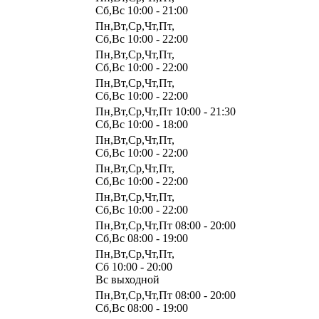
Сб,Вс 10:00 - 21:00
Пн,Вт,Ср,Чт,Пт,
Сб,Вс 10:00 - 22:00
Пн,Вт,Ср,Чт,Пт,
Сб,Вс 10:00 - 22:00
Пн,Вт,Ср,Чт,Пт,
Сб,Вс 10:00 - 22:00
Пн,Вт,Ср,Чт,Пт 10:00 - 21:30
Сб,Вс 10:00 - 18:00
Пн,Вт,Ср,Чт,Пт,
Сб,Вс 10:00 - 22:00
Пн,Вт,Ср,Чт,Пт,
Сб,Вс 10:00 - 22:00
Пн,Вт,Ср,Чт,Пт,
Сб,Вс 10:00 - 22:00
Пн,Вт,Ср,Чт,Пт 08:00 - 20:00
Сб,Вс 08:00 - 19:00
Пн,Вт,Ср,Чт,Пт,
Сб 10:00 - 20:00
Вс выходной
Пн,Вт,Ср,Чт,Пт 08:00 - 20:00
Сб,Вс 08:00 - 19:00