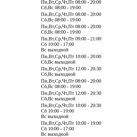
Пн,Вт,Ср,Чт,Пт 08:00 - 20:00
Сб,Вс 08:00 - 19:00
Пн,Вт,Ср,Чт,Пт 08:00 - 20:00
Сб,Вс 08:00 - 19:00
Пн,Вт,Ср,Чт,Пт 08:00 - 20:00
Сб,Вс 08:00 - 19:00
Пн,Вт,Ср,Чт,Пт 09:00 - 21:00
Сб 10:00 - 17:00
Вс выходной
Пн,Вт,Ср,Чт,Пт 10:00 - 20:00
Сб,Вс выходной
Пн,Вт,Ср,Чт,Пт 12:00 - 20:30
Сб,Вс выходной
Пн,Вт,Ср,Чт,Пт 08:00 - 20:00
Сб,Вс 08:00 - 19:00
Пн,Вт,Ср,Чт,Пт 12:00 - 20:30
Сб,Вс выходной
Пн,Вт,Ср,Чт,Пт 10:00 - 20:30
Сб 10:00 - 19:00
Вс выходной
Пн,Вт,Ср,Чт,Пт 10:00 - 19:00
Сб 10:00 - 17:00
Вс выходной