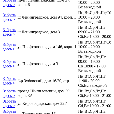
Забрать
пр-кт Ленинградский, дом 37,
10:00 - 20:00
здесь >
корп. 6
Вс выходной
Пн,Вт,Ср,Чт,Пт,Сб
Забрать
ш Ленинградское, дом 94, корп. 1
10:00 - 20:00
здесь >
Вс выходной
Пн,Вт,Ср,Чт,Пт
Забрать
ш Ленинградское, дом 3
09:00 - 21:00
здесь >
Сб,Вс 10:00 - 20:00
Пн,Вт,Ср,Чт,Пт,Сб
Забрать
ул Профсоюзная, дом 146, корп. 1
10:00 - 20:00
здесь >
Вс выходной
Пн,Вт,Ср,Чт,Пт
Забрать
09:00 - 19:00
ул Профсоюзная, дом 3
здесь >
Сб 10:00 - 17:00
Вс выходной
Пн,Вт,Ср,Чт,Пт
Забрать
б-р Зубовский, дом 16/20, стр. 1
11:00 - 20:00
здесь >
Сб,Вс выходной
Забрать
проезд Шипиловский, дом 39,
Пн,Вт,Ср,Чт,Пт,
здесь >
корп. 3А
Сб,Вс 10:00 - 21:00
Забрать
Пн,Вт,Ср,Чт,Пт,
ул Кировоградская, дом 22Г
здесь >
Сб,Вс 10:00 - 21:00
Забрать
Пн,Вт,Ср,Чт,Пт,
ул Тушинская, дом 17