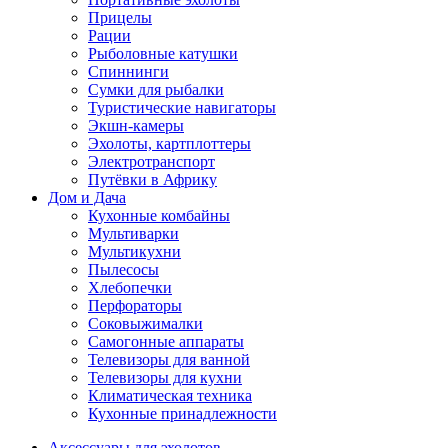
Прицелы
Рации
Рыболовные катушки
Спиннинги
Сумки для рыбалки
Туристические навигаторы
Экшн-камеры
Эхолоты, картплоттеры
Электротранспорт
Путёвки в Африку
Дом и Дача
Кухонные комбайны
Мультиварки
Мультикухни
Пылесосы
Хлебопечки
Перфораторы
Соковыжималки
Самогонные аппараты
Телевизоры для ванной
Телевизоры для кухни
Климатическая техника
Кухонные принадлежности
Аксессуары для эхолотов