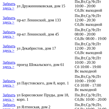
Пн,Вт,Ср,Чт,Пт
Забрать
ул Дружинниковская, дом 15
10:00 - 20:00
здесь >
Сб,Вс выходной
Пн,Вт,Ср,Чт,Пт
Забрать
пр-кт Ленинский, дом 133
12:00 - 20:30
здесь >
Сб,Вс выходной
Пн,Вт,Ср,Чт,Пт
Забрать
пр-кт Ленинский, дом 45
08:00 - 20:00
здесь >
Сб,Вс 08:00 - 19:00
Пн,Вт,Ср,Чт,Пт
Забрать
ул Декабристов, дом 17
12:00 - 20:30
здесь >
Сб,Вс выходной
Пн,Вт,Ср,Чт,Пт
Забрать
10:00 - 20:30
проезд Шокальского, дом 61
здесь >
Сб 10:00 - 19:00
Вс выходной
Пн,Вт,Ср,Чт,Пт
Забрать
10:00 - 19:00
ул Паустовского, дом 8, корп. 1
здесь >
Сб 10:00 - 17:00
Вс выходной
Забрать
ул Борисовские Пруды, дом 18,
Пн,Вт,Ср,Чт,Пт,
здесь >
корп. 1
Сб,Вс 10:00 - 20:00
Забрать
Пн,Вт,Ср,Чт,Пт,
ул Ялтинская, дом 2