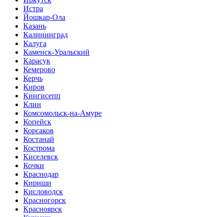
Истра
Йошкар-Ола
Казань
Калининград
Калуга
Каменск-Уральский
Карасук
Кемерово
Керчь
Киров
Кингисепп
Клин
Комсомольск-на-Амуре
Копейск
Корсаков
Костанай
Кострома
Киселевск
Кочки
Краснодар
Кириши
Кисловодск
Красногорск
Красноярск