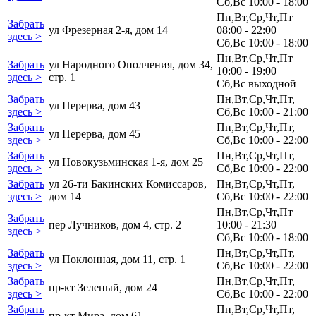
Сб,Вс 10:00 - 18:00
Пн,Вт,Ср,Чт,Пт
Забрать
ул Фрезерная 2-я, дом 14
08:00 - 22:00
здесь >
Сб,Вс 10:00 - 18:00
Пн,Вт,Ср,Чт,Пт
Забрать
ул Народного Ополчения, дом 34,
10:00 - 19:00
здесь >
стр. 1
Сб,Вс выходной
Забрать
Пн,Вт,Ср,Чт,Пт,
ул Перерва, дом 43
здесь >
Сб,Вс 10:00 - 21:00
Забрать
Пн,Вт,Ср,Чт,Пт,
ул Перерва, дом 45
здесь >
Сб,Вс 10:00 - 22:00
Забрать
Пн,Вт,Ср,Чт,Пт,
ул Новокузьминская 1-я, дом 25
здесь >
Сб,Вс 10:00 - 22:00
Забрать
ул 26-ти Бакинских Комиссаров,
Пн,Вт,Ср,Чт,Пт,
здесь >
дом 14
Сб,Вс 10:00 - 22:00
Пн,Вт,Ср,Чт,Пт
Забрать
пер Лучников, дом 4, стр. 2
10:00 - 21:30
здесь >
Сб,Вс 10:00 - 18:00
Забрать
Пн,Вт,Ср,Чт,Пт,
ул Поклонная, дом 11, стр. 1
здесь >
Сб,Вс 10:00 - 22:00
Забрать
Пн,Вт,Ср,Чт,Пт,
пр-кт Зеленый, дом 24
здесь >
Сб,Вс 10:00 - 22:00
Забрать
Пн,Вт,Ср,Чт,Пт,
пр-кт Мира, дом 61