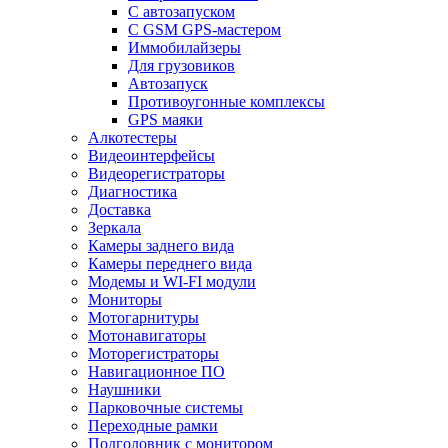
С автозапуском
С GSM GPS-мастером
Иммобилайзеры
Для грузовиков
Автозапуск
Противоугонные комплексы
GPS маяки
Алкотестеры
Видеоинтерфейсы
Видеорегистраторы
Диагностика
Доставка
Зеркала
Камеры заднего вида
Камеры переднего вида
Модемы и WI-FI модули
Мониторы
Мотогарнитуры
Мотонавигаторы
Моторегистраторы
Навигационное ПО
Наушники
Парковочные системы
Переходные рамки
Подголовник с монитором