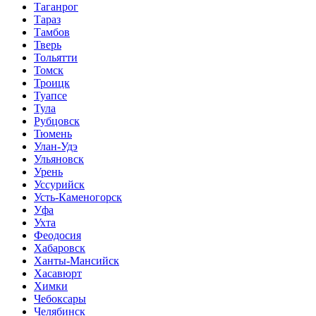
Таганрог
Тараз
Тамбов
Тверь
Тольятти
Томск
Троицк
Туапсе
Тула
Рубцовск
Тюмень
Улан-Удэ
Ульяновск
Урень
Уссурийск
Усть-Каменогорск
Уфа
Ухта
Феодосия
Хабаровск
Ханты-Мансийск
Хасавюрт
Химки
Чебоксары
Челябинск