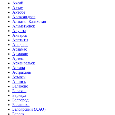
Аксай
Актау
Актобе
Александров
Алматы, Казахстан
Альметьевск
Алушта
Ангарск
Апатиты
Анадырь
Арзамас
Армавир
Артем
Архангельск
Астана
Астрахань
Атырау
Ачинск
Балаково
Балахна
Барнаул
Белгород
Балашиха
Белоярский (ХАО)
Бердск