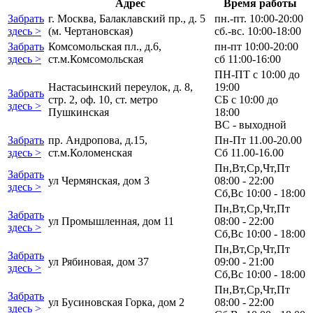
Адрес
Время работы
Забрать
г. Москва, Балаклавский пр., д. 5
пн.-пт. 10:00-20:00
здесь >
(м. Чертановская)
сб.-вс. 10:00-18:00
Забрать
Комсомольская пл., д.6,
пн-пт 10:00-20:00
здесь >
ст.м.Комсомольская
сб 11:00-16:00
ПН-ПТ с 10:00 до
Настасьинский переулок, д. 8,
19:00
Забрать
стр. 2, оф. 10, ст. метро
СБ с 10:00 до
здесь >
Пушкинская
18:00
ВС - выходной
Забрать
пр. Андропова, д.15,
Пн-Пт 11.00-20.00
здесь >
ст.м.Коломенская
Сб 11.00-16.00
Пн,Вт,Ср,Чт,Пт
Забрать
ул Чермянская, дом 3
08:00 - 22:00
здесь >
Сб,Вс 10:00 - 18:00
Пн,Вт,Ср,Чт,Пт
Забрать
ул Промышленная, дом 11
08:00 - 22:00
здесь >
Сб,Вс 10:00 - 18:00
Пн,Вт,Ср,Чт,Пт
Забрать
ул Рябиновая, дом 37
09:00 - 21:00
здесь >
Сб,Вс 10:00 - 18:00
Пн,Вт,Ср,Чт,Пт
Забрать
ул Бусиновская Горка, дом 2
08:00 - 22:00
здесь >