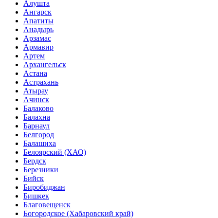
Алушта
Ангарск
Апатиты
Анадырь
Арзамас
Армавир
Артем
Архангельск
Астана
Астрахань
Атырау
Ачинск
Балаково
Балахна
Барнаул
Белгород
Балашиха
Белоярский (ХАО)
Бердск
Березники
Бийск
Биробиджан
Бишкек
Благовещенск
Богородское (Хабаровский край)