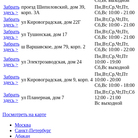
Сб,Вс выходной
Забрать
проезд Шипиловский, дом 39,
Пн,Вт,Ср,Чт,Пт,
здесь >
корп. 3А
Сб,Вс 10:00 - 21:00
Забрать
Пн,Вт,Ср,Чт,Пт,
ул Кировоградская, дом 22Г
здесь >
Сб,Вс 10:00 - 21:00
Забрать
Пн,Вт,Ср,Чт,Пт,
ул Тушинская, дом 17
здесь >
Сб,Вс 10:00 - 21:00
Забрать
Пн,Вт,Ср,Чт,Пт,
ш Варшавское, дом 79, корп. 2
здесь >
Сб,Вс 10:00 - 22:00
Пн,Вт,Ср,Чт,Пт
Забрать
ул Электрозаводская, дом 24
10:00 - 19:00
здесь >
Сб,Вс выходной
Пн,Вт,Ср,Чт,Пт
Забрать
ул Кировоградская, дом 9, корп. 4
10:00 - 20:00
здесь >
Сб,Вс 10:00 - 18:00
Пн,Вт,Ср,Чт,Пт,Сб
Забрать
ул Планерная, дом 7
12:00 - 21:00
здесь >
Вс выходной
Посмотреть на карте
Москва
Санкт-Петербург
Абакан