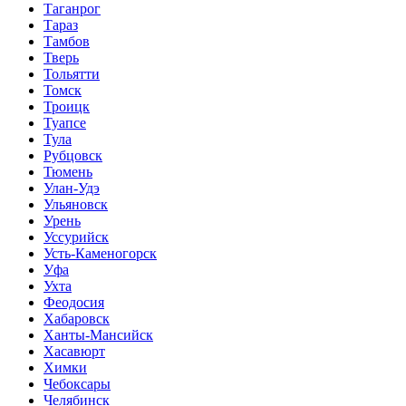
Таганрог
Тараз
Тамбов
Тверь
Тольятти
Томск
Троицк
Туапсе
Тула
Рубцовск
Тюмень
Улан-Удэ
Ульяновск
Урень
Уссурийск
Усть-Каменогорск
Уфа
Ухта
Феодосия
Хабаровск
Ханты-Мансийск
Хасавюрт
Химки
Чебоксары
Челябинск