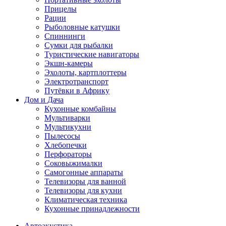
Прицелы
Рации
Рыболовные катушки
Спиннинги
Сумки для рыбалки
Туристические навигаторы
Экшн-камеры
Эхолоты, картплоттеры
Электротранспорт
Путёвки в Африку
Дом и Дача
Кухонные комбайны
Мультиварки
Мультикухни
Пылесосы
Хлебопечки
Перфораторы
Соковыжималки
Самогонные аппараты
Телевизоры для ванной
Телевизоры для кухни
Климатическая техника
Кухонные принадлежности
Автоакустика