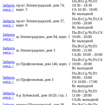
Пн,Вт,Ср,Чт,Пт
Забрать
пр-кт Ленинградский, дом 74,
10:30 - 19:30
здесь >
корп. 5
Сб 10:30 - 18:00
Вс выходной
Пн,Вт,Ср,Чт,Пт,Сб
Забрать
пр-кт Ленинградский, дом 37,
10:00 - 20:00
здесь >
корп. 6
Вс выходной
Пн,Вт,Ср,Чт,Пт,Сб
Забрать
ш Ленинградское, дом 94, корп. 1
10:00 - 20:00
здесь >
Вс выходной
Пн,Вт,Ср,Чт,Пт
Забрать
ш Ленинградское, дом 3
09:00 - 21:00
здесь >
Сб,Вс 10:00 - 20:00
Пн,Вт,Ср,Чт,Пт,Сб
Забрать
ул Профсоюзная, дом 146, корп. 1
10:00 - 20:00
здесь >
Вс выходной
Пн,Вт,Ср,Чт,Пт
Забрать
09:00 - 19:00
ул Профсоюзная, дом 3
здесь >
Сб 10:00 - 17:00
Вс выходной
Пн,Вт,Ср,Чт,Пт
Забрать
б-р Зубовский, дом 16/20, стр. 1
11:00 - 20:00
здесь >
Сб,Вс выходной
Забрать
проезд Шипиловский, дом 39,
Пн,Вт,Ср,Чт,Пт,