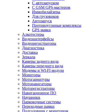
С автозапуском
С GSM GPS-мастером
Иммобилайзеры
Для грузовиков
Автозапуск
Противоугонные комплексы
GPS маяки
Алкотестеры
Видеоинтерфейсы
Видеорегистраторы
Диагностика
Доставка
Зеркала
Камеры заднего вида
Камеры переднего вида
Модемы и WI-FI модули
Мониторы
Мотогарнитуры
Мотонавигаторы
Моторегистраторы
Навигационное ПО
Наушники
Парковочные системы
Переходные рамки
Подголовник с монитором