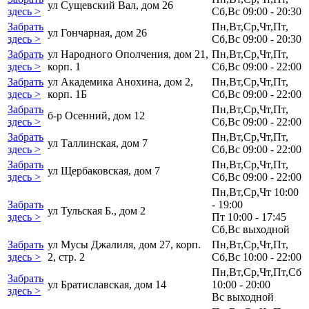
ул Сущевский Вал, дом 26
здесь >
Сб,Вс 09:00 - 20:30
Забрать
Пн,Вт,Ср,Чт,Пт,
ул Гончарная, дом 26
здесь >
Сб,Вс 09:00 - 20:30
Забрать
ул Народного Ополчения, дом 21,
Пн,Вт,Ср,Чт,Пт,
здесь >
корп. 1
Сб,Вс 09:00 - 22:00
Забрать
ул Академика Анохина, дом 2,
Пн,Вт,Ср,Чт,Пт,
здесь >
корп. 1Б
Сб,Вс 09:00 - 22:00
Забрать
Пн,Вт,Ср,Чт,Пт,
б-р Осенний, дом 12
здесь >
Сб,Вс 09:00 - 22:00
Забрать
Пн,Вт,Ср,Чт,Пт,
ул Таллинская, дом 7
здесь >
Сб,Вс 09:00 - 22:00
Забрать
Пн,Вт,Ср,Чт,Пт,
ул Щербаковская, дом 7
здесь >
Сб,Вс 09:00 - 22:00
Пн,Вт,Ср,Чт 10:00
Забрать
- 19:00
ул Тульская Б., дом 2
здесь >
Пт 10:00 - 17:45
Сб,Вс выходной
Забрать
ул Мусы Джалиля, дом 27, корп.
Пн,Вт,Ср,Чт,Пт,
здесь >
2, стр. 2
Сб,Вс 10:00 - 22:00
Пн,Вт,Ср,Чт,Пт,Сб
Забрать
ул Братиславская, дом 14
10:00 - 20:00
здесь >
Вс выходной