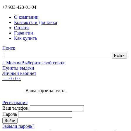
+7 933-423-01-04
О компании
Контакты и Доставка
Оплата
Гарантии
Как купить
Поиск
г. Москва
Выберите свой город:
Пункты выдачи
Личный кабинет
—
0
/
0
c
Ваша корзина пуста.
Регистрация
Ваш телефон
Пароль
Войти
Забыли пароль?