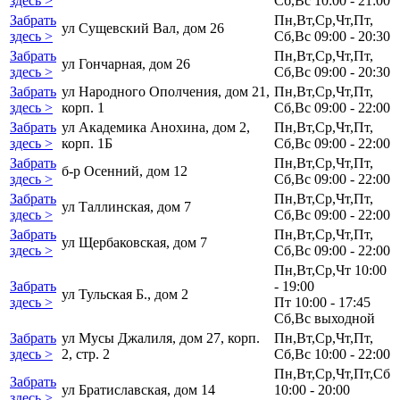
здесь >
Сб,Вс 10:00 - 21:00
Забрать
Пн,Вт,Ср,Чт,Пт,
ул Сущевский Вал, дом 26
здесь >
Сб,Вс 09:00 - 20:30
Забрать
Пн,Вт,Ср,Чт,Пт,
ул Гончарная, дом 26
здесь >
Сб,Вс 09:00 - 20:30
Забрать
ул Народного Ополчения, дом 21,
Пн,Вт,Ср,Чт,Пт,
здесь >
корп. 1
Сб,Вс 09:00 - 22:00
Забрать
ул Академика Анохина, дом 2,
Пн,Вт,Ср,Чт,Пт,
здесь >
корп. 1Б
Сб,Вс 09:00 - 22:00
Забрать
Пн,Вт,Ср,Чт,Пт,
б-р Осенний, дом 12
здесь >
Сб,Вс 09:00 - 22:00
Забрать
Пн,Вт,Ср,Чт,Пт,
ул Таллинская, дом 7
здесь >
Сб,Вс 09:00 - 22:00
Забрать
Пн,Вт,Ср,Чт,Пт,
ул Щербаковская, дом 7
здесь >
Сб,Вс 09:00 - 22:00
Пн,Вт,Ср,Чт 10:00
Забрать
- 19:00
ул Тульская Б., дом 2
здесь >
Пт 10:00 - 17:45
Сб,Вс выходной
Забрать
ул Мусы Джалиля, дом 27, корп.
Пн,Вт,Ср,Чт,Пт,
здесь >
2, стр. 2
Сб,Вс 10:00 - 22:00
Пн,Вт,Ср,Чт,Пт,Сб
Забрать
ул Братиславская, дом 14
10:00 - 20:00
здесь >