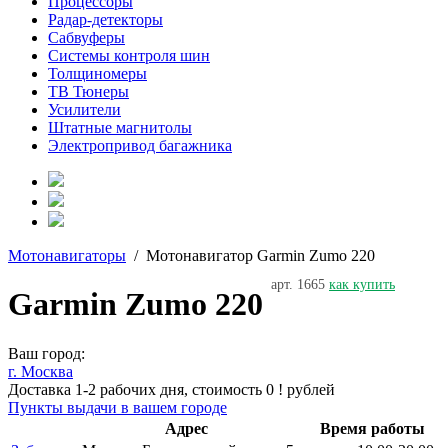
Процессоры
Радар-детекторы
Сабвуферы
Системы контроля шин
Толщиномеры
ТВ Тюнеры
Усилители
Штатные магнитолы
Электропривод багажника
Мотонавигаторы
/
Мотонавигатор Garmin Zumo 220
арт. 1665
как купить
Garmin Zumo 220
Ваш город:
г. Москва
Доставка 1-2 рабочих дня, стоимость 0 ! рублей
Пункты выдачи в вашем городе
Адрес
Время работы