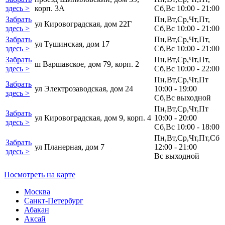
здесь >
корп. 3А
Сб,Вс 10:00 - 21:00
Забрать
Пн,Вт,Ср,Чт,Пт,
ул Кировоградская, дом 22Г
здесь >
Сб,Вс 10:00 - 21:00
Забрать
Пн,Вт,Ср,Чт,Пт,
ул Тушинская, дом 17
здесь >
Сб,Вс 10:00 - 21:00
Забрать
Пн,Вт,Ср,Чт,Пт,
ш Варшавское, дом 79, корп. 2
здесь >
Сб,Вс 10:00 - 22:00
Пн,Вт,Ср,Чт,Пт
Забрать
ул Электрозаводская, дом 24
10:00 - 19:00
здесь >
Сб,Вс выходной
Пн,Вт,Ср,Чт,Пт
Забрать
ул Кировоградская, дом 9, корп. 4
10:00 - 20:00
здесь >
Сб,Вс 10:00 - 18:00
Пн,Вт,Ср,Чт,Пт,Сб
Забрать
ул Планерная, дом 7
12:00 - 21:00
здесь >
Вс выходной
Посмотреть на карте
Москва
Санкт-Петербург
Абакан
Аксай