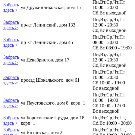
Пн,Вт,Ср,Чт,Пт
Забрать
ул Дружинниковская, дом 15
10:00 - 20:00
здесь >
Сб,Вс выходной
Пн,Вт,Ср,Чт,Пт
Забрать
пр-кт Ленинский, дом 133
12:00 - 20:30
здесь >
Сб,Вс выходной
Пн,Вт,Ср,Чт,Пт
Забрать
пр-кт Ленинский, дом 45
08:00 - 20:00
здесь >
Сб,Вс 08:00 - 19:00
Пн,Вт,Ср,Чт,Пт
Забрать
ул Декабристов, дом 17
12:00 - 20:30
здесь >
Сб,Вс выходной
Пн,Вт,Ср,Чт,Пт
Забрать
10:00 - 20:30
проезд Шокальского, дом 61
здесь >
Сб 10:00 - 19:00
Вс выходной
Пн,Вт,Ср,Чт,Пт
Забрать
10:00 - 19:00
ул Паустовского, дом 8, корп. 1
здесь >
Сб 10:00 - 17:00
Вс выходной
Забрать
ул Борисовские Пруды, дом 18,
Пн,Вт,Ср,Чт,Пт,
здесь >
корп. 1
Сб,Вс 10:00 - 20:00
Забрать
Пн,Вт,Ср,Чт,Пт,
ул Ялтинская, дом 2