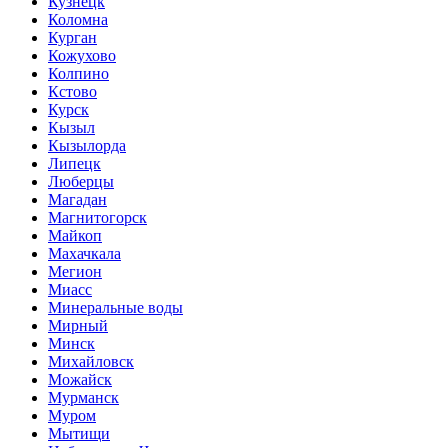
Кузнецк
Коломна
Курган
Кожухово
Колпино
Кстово
Курск
Кызыл
Кызылорда
Липецк
Люберцы
Магадан
Магнитогорск
Майкоп
Махачкала
Мегион
Миасс
Минеральные воды
Мирный
Минск
Михайловск
Можайск
Мурманск
Муром
Мытищи