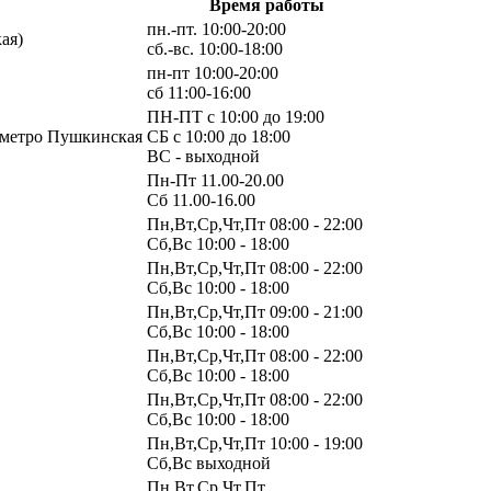
Время работы
пн.-пт. 10:00-20:00
кая)
сб.-вс. 10:00-18:00
пн-пт 10:00-20:00
сб 11:00-16:00
ПН-ПТ с 10:00 до 19:00
т. метро Пушкинская
СБ с 10:00 до 18:00
ВС - выходной
Пн-Пт 11.00-20.00
Сб 11.00-16.00
Пн,Вт,Ср,Чт,Пт 08:00 - 22:00
Сб,Вс 10:00 - 18:00
Пн,Вт,Ср,Чт,Пт 08:00 - 22:00
Сб,Вс 10:00 - 18:00
Пн,Вт,Ср,Чт,Пт 09:00 - 21:00
Сб,Вс 10:00 - 18:00
Пн,Вт,Ср,Чт,Пт 08:00 - 22:00
Сб,Вс 10:00 - 18:00
Пн,Вт,Ср,Чт,Пт 08:00 - 22:00
Сб,Вс 10:00 - 18:00
Пн,Вт,Ср,Чт,Пт 10:00 - 19:00
Сб,Вс выходной
Пн,Вт,Ср,Чт,Пт,