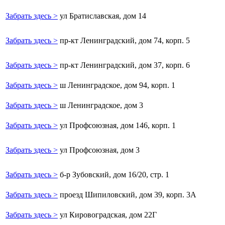
Забрать здесь >
ул Братиславская, дом 14
Забрать здесь >
пр-кт Ленинградский, дом 74, корп. 5
Забрать здесь >
пр-кт Ленинградский, дом 37, корп. 6
Забрать здесь >
ш Ленинградское, дом 94, корп. 1
Забрать здесь >
ш Ленинградское, дом 3
Забрать здесь >
ул Профсоюзная, дом 146, корп. 1
Забрать здесь >
ул Профсоюзная, дом 3
Забрать здесь >
б-р Зубовский, дом 16/20, стр. 1
Забрать здесь >
проезд Шипиловский, дом 39, корп. 3А
Забрать здесь >
ул Кировоградская, дом 22Г