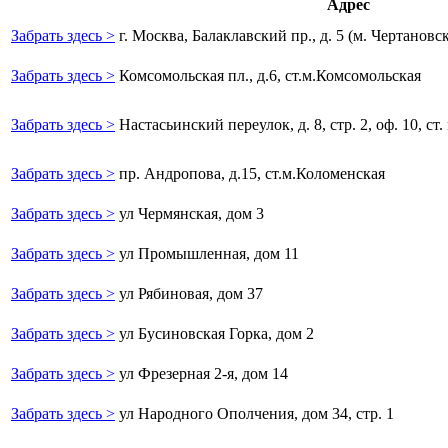
Адрес
Забрать здесь >
г. Москва, Балаклавский пр., д. 5 (м. Чертановс
Забрать здесь >
Комсомольская пл., д.6, ст.м.Комсомольская
Забрать здесь >
Настасьинский переулок, д. 8, стр. 2, оф. 10, с
Забрать здесь >
пр. Андропова, д.15, ст.м.Коломенская
Забрать здесь >
ул Чермянская, дом 3
Забрать здесь >
ул Промышленная, дом 11
Забрать здесь >
ул Рябиновая, дом 37
Забрать здесь >
ул Бусиновская Горка, дом 2
Забрать здесь >
ул Фрезерная 2-я, дом 14
Забрать здесь >
ул Народного Ополчения, дом 34, стр. 1