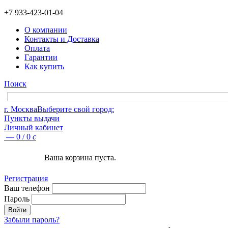
+7 933-423-01-04
О компании
Контакты и Доставка
Оплата
Гарантии
Как купить
Поиск
г. Москва
Выберите свой город:
Пункты выдачи
Личный кабинет
—
0
/
0
c
Ваша корзина пуста.
Регистрация
Ваш телефон
Пароль
Войти
Забыли пароль?