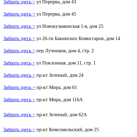
Забрать здесь >
ул Перерва, дом 43
Забрать здесь >
ул Перерва, дом 45
Забрать здесь >
ул Новокузьминская 1-я, дом 25
Забрать здесь >
ул 26-ти Бакинских Комиссаров, дом 14
Забрать здесь >
пер Лучников, дом 4, стр. 2
Забрать здесь >
ул Поклонная, дом 11, стр. 1
Забрать здесь >
пр-кт Зеленый, дом 24
Забрать здесь >
пр-кт Мира, дом 61
Забрать здесь >
пр-кт Мира, дом 116А
Забрать здесь >
пр-кт Зеленый, дом 62А
Забрать здесь >
пр-кт Комсомольский, дом 25