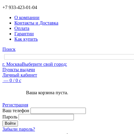
+7 933-423-01-04
О компании
Контакты и Доставка
Оплата
Гарантии
Как купить
Поиск
г. Москва
Выберите свой город:
Пункты выдачи
Личный кабинет
—
0
/
0
c
Ваша корзина пуста.
Регистрация
Ваш телефон
Пароль
Войти
Забыли пароль?