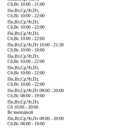
Сб,Вс 10:00 - 21:00
Пн,Вт,Ср,Чт,Пт,
Сб,Вс 10:00 - 22:00
Пн,Вт,Ср,Чт,Пт,
Сб,Вс 10:00 - 22:00
Пн,Вт,Ср,Чт,Пт,
Сб,Вс 10:00 - 22:00
Пн,Вт,Ср,Чт,Пт 10:00 - 21:30
Сб,Вс 10:00 - 18:00
Пн,Вт,Ср,Чт,Пт,
Сб,Вс 10:00 - 22:00
Пн,Вт,Ср,Чт,Пт,
Сб,Вс 10:00 - 22:00
Пн,Вт,Ср,Чт,Пт,
Сб,Вс 10:00 - 22:00
Пн,Вт,Ср,Чт,Пт 08:00 - 20:00
Сб,Вс 08:00 - 19:00
Пн,Вт,Ср,Чт,Пт,
Сб 10:00 - 20:00
Вс выходной
Пн,Вт,Ср,Чт,Пт 08:00 - 20:00
Сб,Вс 08:00 - 19:00