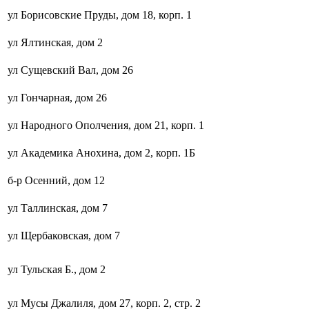
ул Борисовские Пруды, дом 18, корп. 1
ул Ялтинская, дом 2
ул Сущевский Вал, дом 26
ул Гончарная, дом 26
ул Народного Ополчения, дом 21, корп. 1
ул Академика Анохина, дом 2, корп. 1Б
б-р Осенний, дом 12
ул Таллинская, дом 7
ул Щербаковская, дом 7
ул Тульская Б., дом 2
ул Мусы Джалиля, дом 27, корп. 2, стр. 2