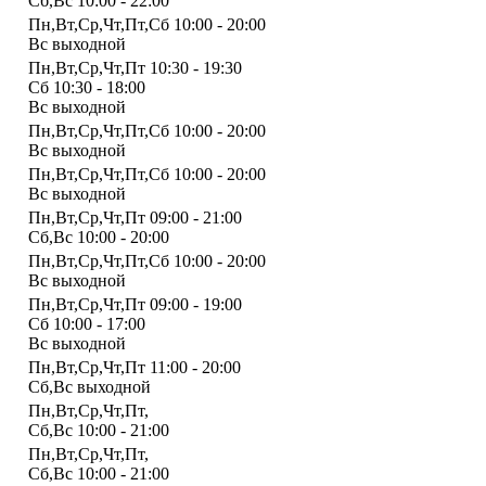
Сб,Вс 10:00 - 22:00
Пн,Вт,Ср,Чт,Пт,Сб 10:00 - 20:00
Вс выходной
Пн,Вт,Ср,Чт,Пт 10:30 - 19:30
Сб 10:30 - 18:00
Вс выходной
Пн,Вт,Ср,Чт,Пт,Сб 10:00 - 20:00
Вс выходной
Пн,Вт,Ср,Чт,Пт,Сб 10:00 - 20:00
Вс выходной
Пн,Вт,Ср,Чт,Пт 09:00 - 21:00
Сб,Вс 10:00 - 20:00
Пн,Вт,Ср,Чт,Пт,Сб 10:00 - 20:00
Вс выходной
Пн,Вт,Ср,Чт,Пт 09:00 - 19:00
Сб 10:00 - 17:00
Вс выходной
Пн,Вт,Ср,Чт,Пт 11:00 - 20:00
Сб,Вс выходной
Пн,Вт,Ср,Чт,Пт,
Сб,Вс 10:00 - 21:00
Пн,Вт,Ср,Чт,Пт,
Сб,Вс 10:00 - 21:00