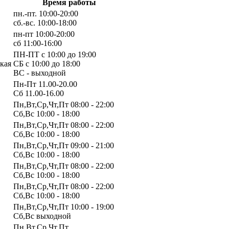
Время работы
пн.-пт. 10:00-20:00
сб.-вс. 10:00-18:00
пн-пт 10:00-20:00
сб 11:00-16:00
ПН-ПТ с 10:00 до 19:00
ская
СБ с 10:00 до 18:00
ВС - выходной
Пн-Пт 11.00-20.00
Сб 11.00-16.00
Пн,Вт,Ср,Чт,Пт 08:00 - 22:00
Сб,Вс 10:00 - 18:00
Пн,Вт,Ср,Чт,Пт 08:00 - 22:00
Сб,Вс 10:00 - 18:00
Пн,Вт,Ср,Чт,Пт 09:00 - 21:00
Сб,Вс 10:00 - 18:00
Пн,Вт,Ср,Чт,Пт 08:00 - 22:00
Сб,Вс 10:00 - 18:00
Пн,Вт,Ср,Чт,Пт 08:00 - 22:00
Сб,Вс 10:00 - 18:00
Пн,Вт,Ср,Чт,Пт 10:00 - 19:00
Сб,Вс выходной
Пн,Вт,Ср,Чт,Пт,