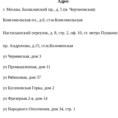
Адрес
г. Москва, Балаклавский пр., д. 5 (м. Чертановская)
Комсомольская пл., д.6, ст.м.Комсомольская
Настасьинский переулок, д. 8, стр. 2, оф. 10, ст. метро Пушкин
пр. Андропова, д.15, ст.м.Коломенская
ул Чермянская, дом 3
ул Промышленная, дом 11
ул Рябиновая, дом 37
ул Бусиновская Горка, дом 2
ул Фрезерная 2-я, дом 14
ул Народного Ополчения, дом 34, стр. 1